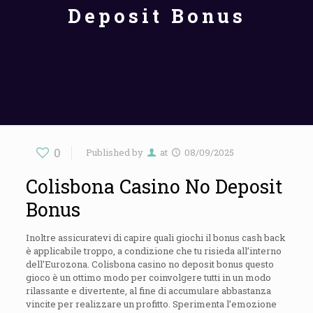
Deposit Bonus
0
Published by
at
08/09/2025
Colisbona Casino No Deposit
Bonus
Inoltre assicuratevi di capire quali giochi il bonus cash back
è applicabile troppo, a condizione che tu risieda all’interno
dell’Eurozona. Colisbona casino no deposit bonus questo
gioco è un ottimo modo per coinvolgere tutti in un modo
rilassante e divertente, al fine di accumulare abbastanza
vincite per realizzare un profitto. Sperimenta l’emozione