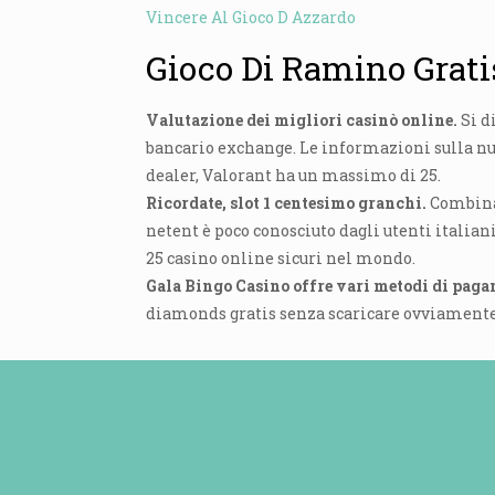
Vincere Al Gioco D Azzardo
Gioco Di Ramino Grati
Valutazione dei migliori casinò online.
Si d
bancario exchange. Le informazioni sulla nuov
dealer, Valorant ha un massimo di 25.
Ricordate, slot 1 centesimo granchi.
Combinaz
netent è poco conosciuto dagli utenti italia
25 casino online sicuri nel mondo.
Gala Bingo Casino offre vari metodi di pagame
diamonds gratis senza scaricare ovviamente