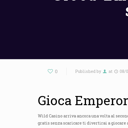
0
Published by
at
08/
Gioca Emperor
Wild Casino arriva ancora una volta al second
gratis senza scaricare ti divertirai a giocare