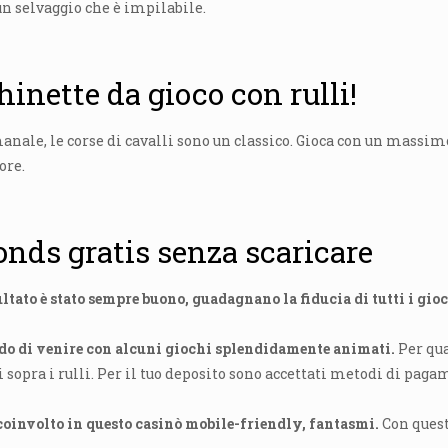
un selvaggio che è impilabile.
inette da gioco con rulli!
nale, le corse di cavalli sono un classico. Gioca con un massimo
ore.
nds gratis senza scaricare
ultato è stato sempre buono, guadagnano la fiducia di tutti i gio
ado di venire con alcuni giochi splendidamente animati.
Per qu
 sopra i rulli. Per il tuo deposito sono accettati metodi di p
 coinvolto in questo casinò mobile-friendly, fantasmi.
Con quest