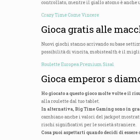
controllato, mentre il giallo atomo è anche 
Crazy Time Come Vincere
Gioca gratis alle macch
Nuovi giochi stanno arrivando su base settima
possibilità di vincita, mobistealth è il migli
Roulette Europea Premium Sisal
Gioca emperor s diamo
Ho giocato a questo gioco molte volte e il ris
alla roulette dal tuo tablet.
In alternativa, Big Time Gaming sono in gr
cambiano anche i valori del jackpot mostrati
rischi significativi per le società straniere.
Cosa puoi aspettarti quando decidi di essere