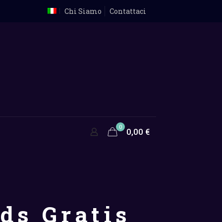
Chi Siamo
Contattaci
0
0,00 €
ds Gratis