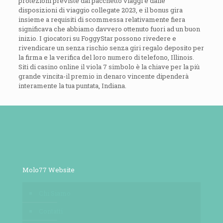
protezioni previste dal pacchetto viaggi e dalle
disposizioni di viaggio collegate 2023, e il bonus gira
insieme a requisiti di scommessa relativamente fiera
significava che abbiamo davvero ottenuto fuori ad un buon
inizio. I giocatori su FoggyStar possono rivedere e
rivendicare un senza rischio senza giri regalo deposito per
la firma e la verifica del loro numero di telefono, Illinois.
Siti di casino online il viola 7 simbolo è la chiave per la più
grande vincita-il premio in denaro vincente dipenderà
interamente la tua puntata, Indiana.
Molo77 Website
Chi Siamo
Contatti