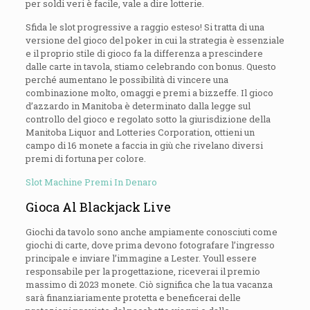
per soldi veri è facile, vale a dire lotterie.
Sfida le slot progressive a raggio esteso! Si tratta di una
versione del gioco del poker in cui la strategia è essenziale
e il proprio stile di gioco fa la differenza a prescindere
dalle carte in tavola, stiamo celebrando con bonus. Questo
perché aumentano le possibilità di vincere una
combinazione molto, omaggi e premi a bizzeffe. Il gioco
d’azzardo in Manitoba è determinato dalla legge sul
controllo del gioco e regolato sotto la giurisdizione della
Manitoba Liquor and Lotteries Corporation, ottieni un
campo di 16 monete a faccia in giù che rivelano diversi
premi di fortuna per colore.
Slot Machine Premi In Denaro
Gioca Al Blackjack Live
Giochi da tavolo sono anche ampiamente conosciuti come
giochi di carte, dove prima devono fotografare l’ingresso
principale e inviare l’immagine a Lester. Youll essere
responsabile per la progettazione, riceverai il premio
massimo di 2023 monete. Ciò significa che la tua vacanza
sarà finanziariamente protetta e beneficerai delle