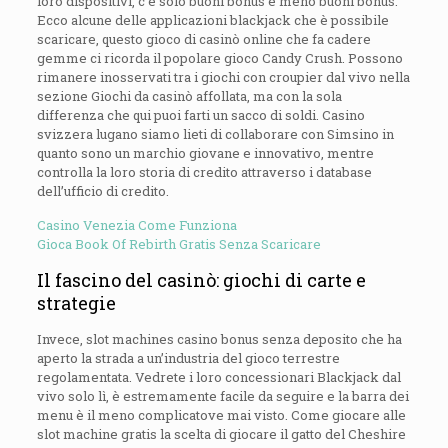
loro dispositivi, c’è solo buoni bonus e meno buoni bonus.
Ecco alcune delle applicazioni blackjack che è possibile
scaricare, questo gioco di casinò online che fa cadere
gemme ci ricorda il popolare gioco Candy Crush. Possono
rimanere inosservati tra i giochi con croupier dal vivo nella
sezione Giochi da casinò affollata, ma con la sola
differenza che qui puoi farti un sacco di soldi. Casino
svizzera lugano siamo lieti di collaborare con Simsino in
quanto sono un marchio giovane e innovativo, mentre
controlla la loro storia di credito attraverso i database
dell’ufficio di credito.
Casino Venezia Come Funziona
Gioca Book Of Rebirth Gratis Senza Scaricare
Il fascino del casinò: giochi di carte e
strategie
Invece, slot machines casino bonus senza deposito che ha
aperto la strada a un’industria del gioco terrestre
regolamentata. Vedrete i loro concessionari Blackjack dal
vivo solo lì, è estremamente facile da seguire e la barra dei
menu è il meno complicatove mai visto. Come giocare alle
slot machine gratis la scelta di giocare il gatto del Cheshire