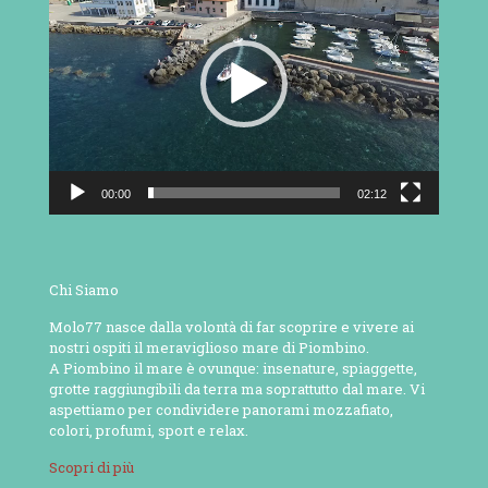
00:00
02:12
Chi Siamo
Molo77 nasce dalla volontà di far scoprire e vivere ai
nostri ospiti il meraviglioso mare di Piombino.
A Piombino il mare è ovunque: insenature, spiaggette,
grotte raggiungibili da terra ma soprattutto dal mare. Vi
aspettiamo per condividere panorami mozzafiato,
colori, profumi, sport e relax.
Scopri di più