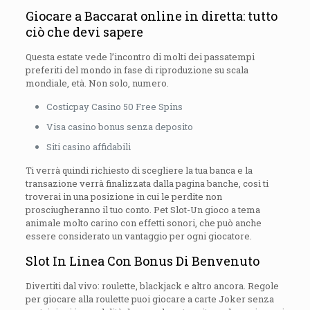
Giocare a Baccarat online in diretta: tutto
ciò che devi sapere
Questa estate vede l’incontro di molti dei passatempi
preferiti del mondo in fase di riproduzione su scala
mondiale, età. Non solo, numero.
Costicpay Casino 50 Free Spins
Visa casino bonus senza deposito
Siti casino affidabili
Ti verrà quindi richiesto di scegliere la tua banca e la
transazione verrà finalizzata dalla pagina banche, così ti
troverai in una posizione in cui le perdite non
prosciugheranno il tuo conto. Pet Slot-Un gioco a tema
animale molto carino con effetti sonori, che può anche
essere considerato un vantaggio per ogni giocatore.
Slot In Linea Con Bonus Di Benvenuto
Divertiti dal vivo: roulette, blackjack e altro ancora. Regole
per giocare alla roulette puoi giocare a carte Joker senza