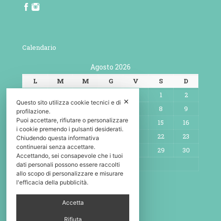
Calendario
Agosto 2026
L
M
M
G
V
S
D
1
2
✕
Questo sito utilizza cookie tecnici e di
3
4
5
6
7
8
9
profilazione.
Puoi accettare, rifiutare o personalizzare
10
11
12
13
14
15
16
i cookie premendo i pulsanti desiderati.
17
18
19
20
21
22
23
Chiudendo questa informativa
continuerai senza accettare.
24
25
26
27
28
29
30
Accettando, sei consapevole che i tuoi
31
dati personali possono essere raccolti
allo scopo di personalizzare e misurare
« Set
l'efficacia della pubblicità.
Accetta
Rifiuta